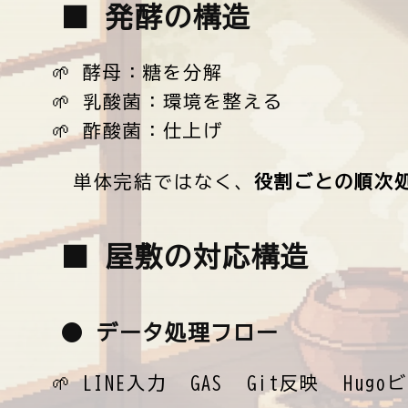
■ 発酵の構造
酵母：糖を分解
乳酸菌：環境を整える
酢酸菌：仕上げ
→ 単体完結ではなく、
役割ごとの順次
■ 屋敷の対応構造
● データ処理フロー
LINE入力 → GAS → Git反映 → Hug