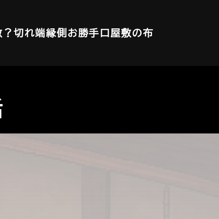
敷？
切れ端
縁側
お勝手口
屋敷の布
話