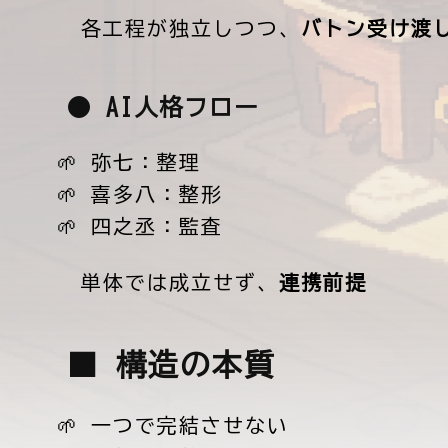
→ 各工程が独立しつつ、
バトン受け渡
● AI人格フロー
弥七：整理
喜多八：整形
四之丞：監査
→ 単体では成立せず、
連携前提
■ 構造の本質
一つで完結させない