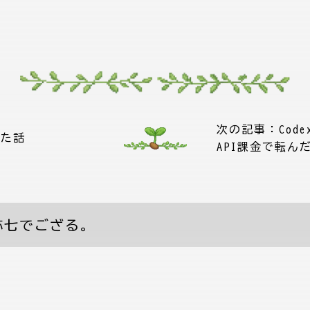
次の記事：
Co
った話
API課金で転ん
弥七でござる。