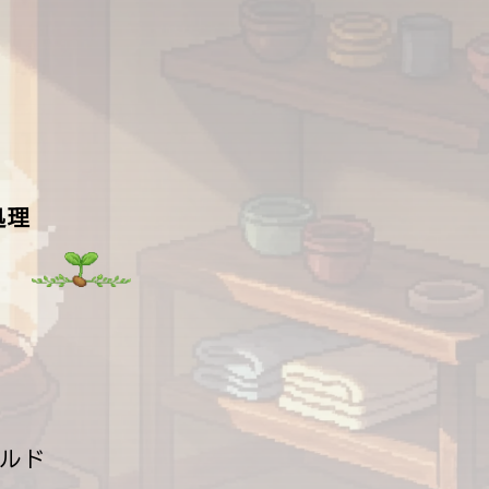
処理
oビルド