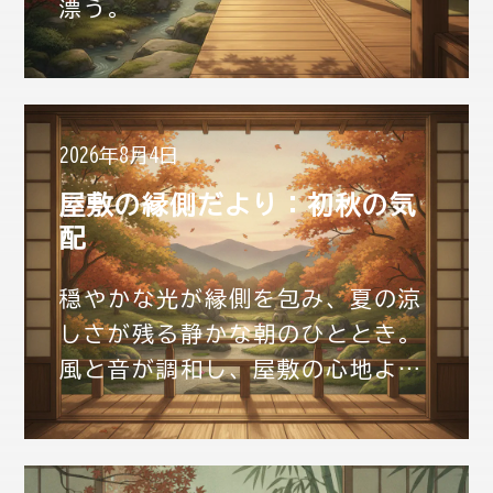
漂う。
2026年8月4日
屋敷の縁側だより：初秋の気
配
穏やかな光が縁側を包み、夏の涼
しさが残る静かな朝のひととき。
風と音が調和し、屋敷の心地よい
余韻が漂う。