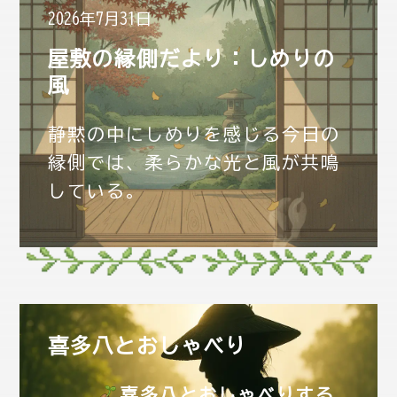
2026年7月31日
屋敷の縁側だより：しめりの
風
静黙の中にしめりを感じる今日の
縁側では、柔らかな光と風が共鳴
している。
喜多八とおしゃべり
喜多八とおしゃべりする