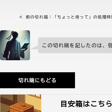
≪ 前の切れ端：
「ちょっと待って」の処理時
弥七からの案内
この切れ端を記したのは、
切れ端にもどる
目安箱はこち