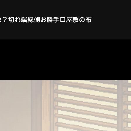
敷？
切れ端
縁側
お勝手口
屋敷の布