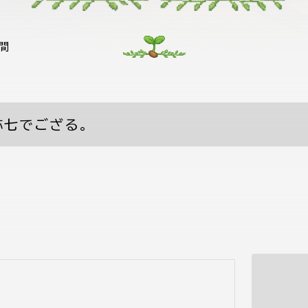
間
弥七でござる。
ら