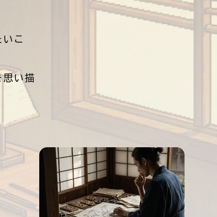
。
たいこ
を思い描