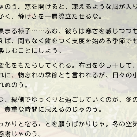
ゃのう。窓を開けると、凍えるような風が入
かく、静けさを一層際立たせるな。
集まる様子……ふむ、彼らは寒さを感じつつ
えば、間もなく餅をつく支度を始める季節で
楽しむことにしよう。
変化をもたらしてくれる。布団を少し干して
れに、物忘れの季節とも言われるが、日々の
れぬのう。
つ、縁側でゆっくりと過ごしていくのが、冬
、貴重な時間に思えるのじゃのう。
っかりと宿ることを願うばかりじゃ。冬の空
感謝じゃのう。