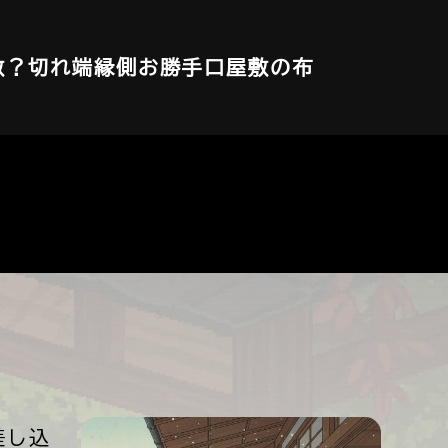
敷？
切れ端
縁側
お勝手口
屋敷の布
差し込