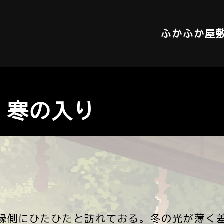
ふかふか屋
：寒の入り
縁側にひたひたと訪れておる。冬の光が薄く