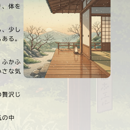
り、体を
も、少し
もある。
、ふかふ
小さな気
の贅沢じ
気の中