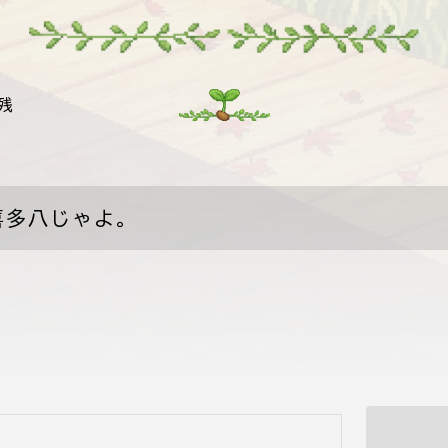
残
喜多八じゃよ。